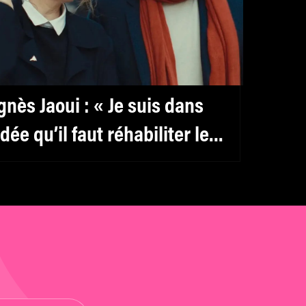
gnès Jaoui : « Je suis dans
’idée qu’il faut réhabiliter le
éminin, y compris pour les
ommes »