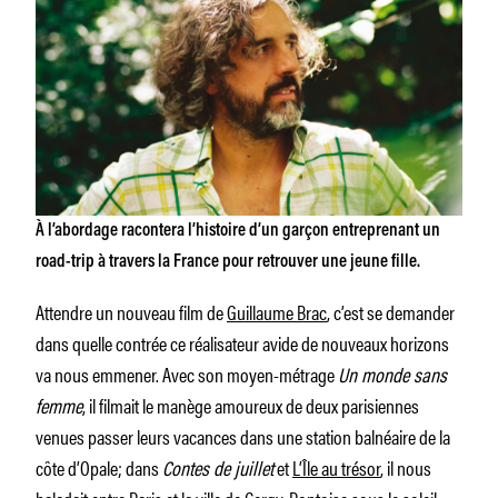
À l’abordage
racontera l’histoire d’un garçon entreprenant un
road-trip à travers la France pour retrouver une jeune fille.
Attendre un nouveau film de
Guillaume Brac
, c’est se demander
dans quelle contrée ce réalisateur avide de nouveaux horizons
va nous emmener. Avec son moyen-métrage
Un monde sans
femme
, il filmait le manège amoureux de deux parisiennes
venues passer leurs vacances dans une station balnéaire de la
côte d’Opale; dans
Contes de juillet
et
L’Île au trésor
,
il nous
baladait entre Paris et la ville de Cergy-Pontoise sous le soleil