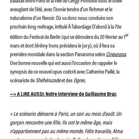
aveuglant de l’été, avec l’ironie tendre d’un Rohmer et le
naturalisme d’un Renoir. Où va donc nous conduire son
prochain long-métrage, intitulé
À l’abordage
D’abord à la 70e
er
édition du Festival de Berlin (qui se déroulera du 20 février au 1
mars et dont Jérémy Irons présidera le jury), où il fera sa
première mondiale dans la section Panaroma selon
Cineuropa
.
Une bonne nouvelle qui est aussi l’occasion de rappeler le
synopsis de ce nouvel opus coécrit avec Catherine Paillé, la
scénariste de
Shéhérazade
et des
Ogres.
—> A LIRE AUSSI: Notre interview de Guillaume Brac
« Le scénario démarre à Paris, un soir au mois d’août. Un
garçon rencontre une fille. Ils ont le même âge, mais
n’appartiennent pas au même monde. Félix travaille, Alma