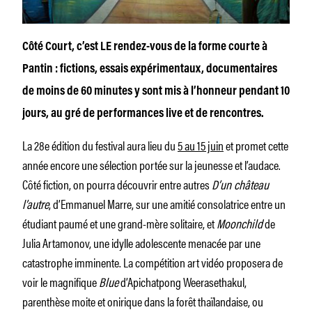
Côté Court, c’est LE rendez-vous de la forme courte à
Pantin : fictions, essais expérimentaux, documentaires
de moins de 60 minutes y sont mis à l’honneur pendant 10
jours, au gré de performances live et de rencontres.
La 28e édition du festival aura lieu du
5 au 15 juin
et promet cette
année encore une sélection portée sur la jeunesse et l’audace.
Côté fiction, on pourra découvrir entre autres
D’un château
l’autre
, d’Emmanuel Marre, sur une amitié consolatrice entre un
étudiant paumé et une grand-mère solitaire, et
Moonchild
de
Julia Artamonov, une idylle adolescente menacée par une
catastrophe imminente. La compétition art vidéo proposera de
voir le magnifique
Blue
d’Apichatpong Weerasethakul,
parenthèse moite et onirique dans la forêt thaïlandaise, ou