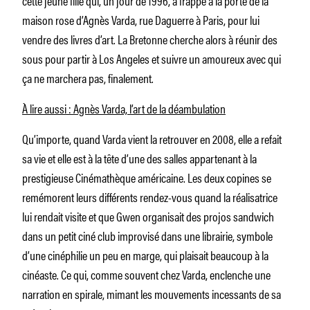
maison rose d’Agnès Varda, rue Daguerre à Paris, pour lui
vendre des livres d’art. La Bretonne cherche alors à réunir des
sous pour partir à Los Angeles et suivre un amoureux avec qui
ça ne marchera pas, finalement.
À lire aussi : Agnès Varda, l’art de la déambulation
Qu’importe, quand Varda vient la retrouver en 2008, elle a refait
sa vie et elle est à la tête d’une des salles appartenant à la
prestigieuse Cinémathèque américaine.
Les deux copines se
remémorent leurs différents rendez-vous quand la réalisatrice
lui rendait visite
et que
Gwen organisait des projos sandwich
dans un petit ciné
club
improvisé
dans une librairie
,
symbole
d’une cinéphilie un peu en marge,
qui plaisait beaucoup à la
cinéaste
. Ce qui, comme
souvent
chez Varda, enclenche
une
narration en spirale, mimant les mouvements incessants de sa