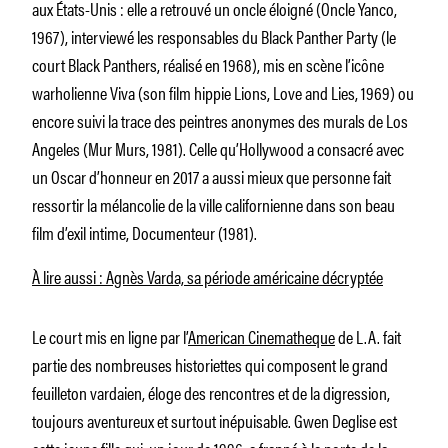
aux
États-Unis : elle a retrouvé un oncle éloigné (
Oncle Yanco
,
1967), interviewé les responsables du Black Panther Party (le
court
Black Panthers,
réalisé en 1968), mis en scène l’icône
warholienne Viva (son film hippie
Lions, Love and Lies
, 1969) ou
encore suivi la trace des peintres anonymes des
murals
de Los
Angeles (
Mur Murs, 1981
). Celle qu’Hollywood a consacré avec
un Oscar d’honneur en 2017 a aussi mieux que personne fait
ressortir la mélancolie de la ville californienne dans son beau
film d’exil intime,
Documenteur
(1981).
À lire aussi : Agnès Varda, sa période américaine décryptée
Le court mis en ligne par l’
American Cinematheque
de L.A. fait
partie des nombreuses historiettes qui composent le grand
feuilleton vardaien, éloge des rencontres et de la digression,
toujours aventureux et surtout inépuisable. Gwen Deglise est
cette jeune fille qui, un jour de 1996, a frappé à la porte de la