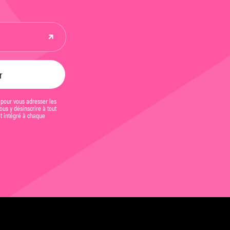
 pour vous adresser les
us y désinscrire à tout
et intégré à chaque