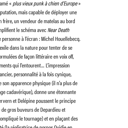
clamé «
plus vieux punk à chien d’Europe
»
éputation, mais capable de déployer une
n frère, un vendeur de matelas au bord
implifient le schéma avec
Near Death
personne à l’écran : Michel Houellebecq.
’exile dans la nature pour tenter de se
rmulées de façon littéraire en voix off,
éments qui l’entourent… L’impression
ancier, personnalité à la fois cynique,
son apparence physique (il n’a plus de
sage cadavérique), donne une étonnante
ervern et Delépine poussent le principe
ge de gros buveurs de Depardieu et
ompliqué le tournage) et en plaçant des
té (la réalisatrice de pornos Ovidie en