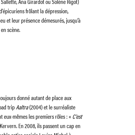
 Sallette, Ana Girardot ou Solène Rigot)
’épicuriens frôlant la dépression,
jeu et leur présence démesurés, jusqu’à
 en scène.
toujours donné autant de place aux
oad trip
Aaltra
(2004) et le surréaliste
nt eux-mêmes les premiers rôles : «
C’est
 Kervern. En 2008, ils passent un cap en
bable satire sociale Louise-Michel à