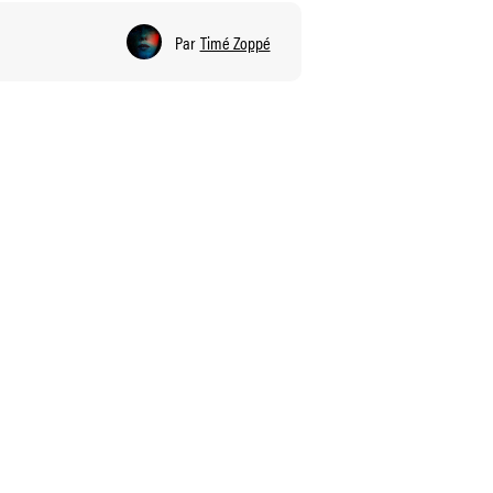
Par
Timé Zoppé