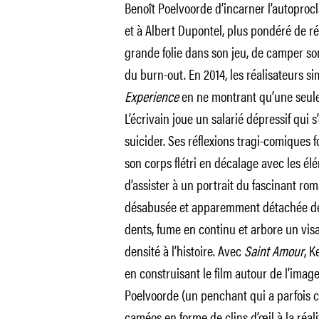
Benoît Poelvoorde d’incarner l’autopro
et à Albert Dupontel, plus pondéré de r
grande folie dans son jeu, de camper so
du burn-out. En 2014, les réalisateurs s
Experience
en ne montrant qu’une seule 
L’écrivain joue un salarié dépressif qui s
suicider. Ses réflexions tragi-comiques fo
son corps flétri en décalage avec les él
d’assister à un portrait du fascinant rom
désabusée et apparemment détachée de 
dents, fume en continu et arbore un vi
densité à l’histoire. Avec
Saint Amour
, K
en construisant le film autour de l’ima
Poelvoorde (un penchant qui a parfois c
caméos en forme de clins d’œil à la réali