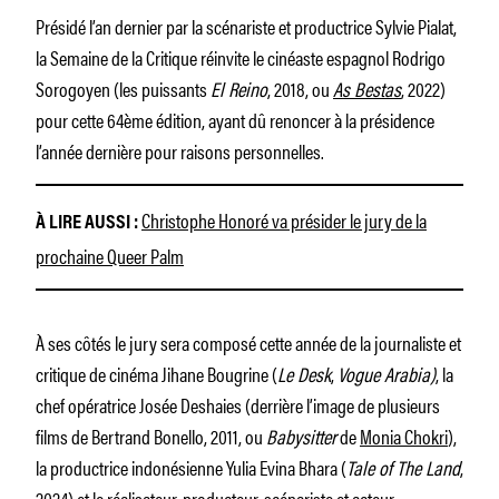
Présidé l’an dernier par la scénariste et productrice Sylvie Pialat,
la Semaine de la Critique réinvite le cinéaste espagnol Rodrigo
Sorogoyen (les puissants
El Reino
, 2018, ou
As Bestas
, 2022)
pour cette 64ème édition, ayant dû renoncer à la présidence
l’année dernière pour raisons personnelles.
Christophe Honoré va présider le jury de la
À LIRE AUSSI :
prochaine Queer Palm
À ses côtés le jury sera composé cette année de la journaliste et
critique de cinéma Jihane Bougrine (
Le Desk
,
Vogue Arabia)
, la
chef opératrice Josée Deshaies (derrière l’image de plusieurs
films de Bertrand Bonello, 2011, ou
Babysitter
de
Monia Chokri
),
la productrice indonésienne Yulia Evina Bhara (
Tale of The Land
,
2024) et le réalisateur, producteur, scénariste et acteur