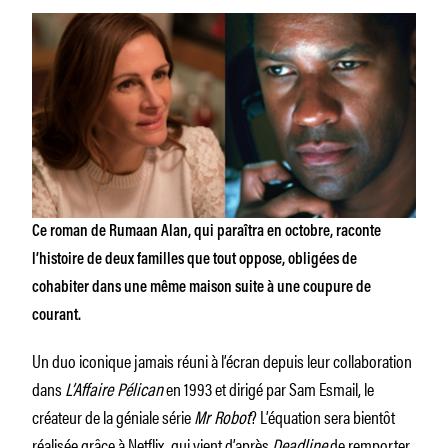
Ce roman de Rumaan Alan, qui paraîtra en octobre, raconte
l’histoire de deux familles que tout oppose, obligées de
cohabiter dans une même maison suite à une coupure de
courant.
Un duo iconique jamais réuni à l’écran depuis leur collaboration
dans
L’Affaire Pélican
en 1993 et dirigé par Sam Esmail, le
créateur de la géniale série
Mr Robot
? L’équation sera bientôt
réalisée grâce à
Netflix
, qui vient d’après
Deadline
de remporter