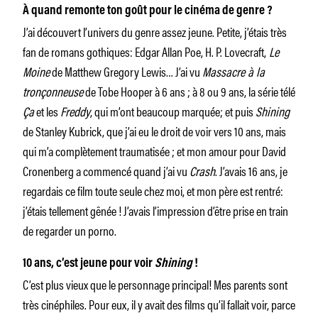
À quand remonte ton goût pour le cinéma de genre ?
J’ai découvert l’univers du genre assez jeune. Petite, j’étais très
fan de romans gothiques: Edgar Allan Poe, H. P. Lovecraft,
Le
Moine
de Matthew Gregory Lewis… J’ai vu
Massacre à la
tronçonneuse
de Tobe Hooper à 6 ans ; à 8 ou 9 ans, la série télé
Ça
et les
Freddy
, qui m’ont beaucoup marquée; et puis
Shining
de Stanley Kubrick, que j’ai eu le droit de voir vers 10 ans, mais
qui m’a complètement traumatisée ; et mon amour pour David
Cronenberg a commencé quand j’ai vu
Crash
. J’avais 16 ans, je
regardais ce film toute seule chez moi, et mon père est rentré:
j’étais tellement gênée ! J’avais l’impression d’être prise en train
de regarder un porno.
10 ans, c’est jeune pour voir
Shining
!
C’est plus vieux que le personnage principal! Mes parents sont
très cinéphiles. Pour eux, il y avait des films qu’il fallait voir, parce