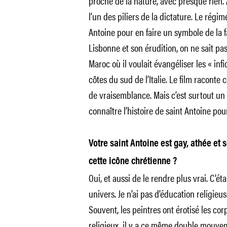
proche de la nature, avec presque rien. A
l’un des piliers de la dictature. Le régim
Antoine pour en faire un symbole de la f
Lisbonne et son érudition, on ne sait pas
Maroc où il voulait évangéliser les « inf
côtes du sud de l’Italie. Le film raconte 
de vraisemblance. Mais c’est surtout un f
connaître l’histoire de saint Antoine po
Votre saint Antoine est gay, athée et 
cette icône chrétienne ?
Oui, et aussi de le rendre plus vrai. C’é
univers. Je n’ai pas d’éducation religieuse
Souvent, les peintres ont érotisé les co
religieux, il y a ce même double mouveme