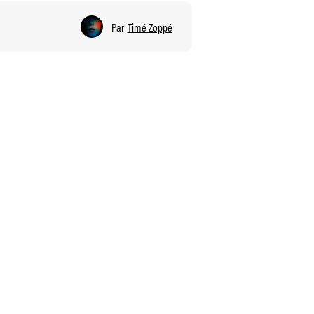
Par
Timé Zoppé