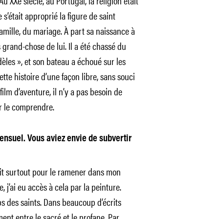
u XXe siècle, au Portugal, la religion était
e s’était approprié la figure de saint
amille, du mariage. À part sa naissance à
 grand-chose de lui. Il a été chassé du
idèles », et son bateau a échoué sur les
cette histoire d’une façon libre, sans souci
ilm d’aventure, il n’y a pas besoin de
ur le comprendre.
sensuel. Vous aviez envie de subvertir
tait surtout pour le ramener dans mon
, j’ai eu accès à cela par la peinture.
rps des saints. Dans beaucoup d’écrits
nt entre le sacré et le profane. Par