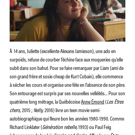
À 14 ans, Juliette (excellente Alexane Jamieson), une ado en
surpoids, refuse de courber l’échine face aux moqueries qu’elle
subit dans son bahut. Pour se faire remarquer par Liam (ami de
son grand frère et sosie cheap de Kurt Cobain), elle commence
à sécher les cours et organise une fête en l’absence de son père.
Son entourage est surpris par ses nouvelles velléités… Pour son
quatrième long métrage, la Québécoise
Anne Émond
(
Les Êtres
chers,
2015 ;
Nelly,
2016) livre un teen movie semi-
autobiographique qui fleure bon les années 1980-1990. Comme
Richard Linklater (
Génération rebelle,
1993) ou Paul Feig
(showrunner de la série
Freaks and Geeks,
diffusée aux États-