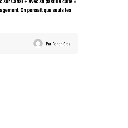
ic sur Canal + avec sa pastille culte «
ngagement. On pensait que seuls les
Par
Renan Cros