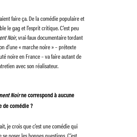
ient faire ça. De la comédie populaire et
le le gag et l’esprit critique. C’est peu
ent Noir
, vrai-faux documentaire tordant
ion d’une « marche noire » – prétexte
té noire en France – va faire autant de
tretien avec son réalisateur.
ment Noir
ne correspond à aucune
pe de comédie ?
ait, je crois que c’est une comédie qui
 de se poser les bonnes questions. C’est