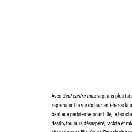
Avec
Seul contre tous
, sept ans plus ta
reprenaient la vie de leur anti-héros là où
banlieue parisienne pour Lille, le bouche
destin, toujours désespéré, raciste et mi
obsédé par sa fille. On ne l’imaginait pa