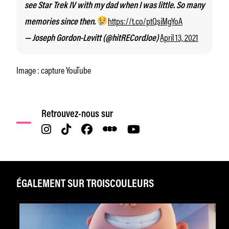
see Star Trek IV with my dad when I was little. So many
https://t.co/ptQsiMgYoA
memories since then.
April 13, 2021
— Joseph Gordon-Levitt (@hitRECordJoe)
Image : capture YouTube
Retrouvez-nous sur
ÉGALEMENT SUR TROISCOULEURS