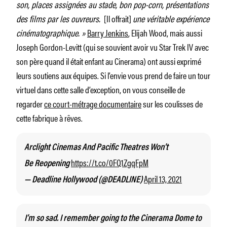
son, places assignées au stade, bon pop-corn, présentations
des films par les ouvreurs.
[Il offrait]
une véritable expérience
cinématographique. »
Barry Jenkins
, Elijah Wood, mais aussi
Joseph Gordon-Levitt (qui se souvient avoir vu Star Trek IV avec
son père quand il était enfant au Cinerama) ont aussi exprimé
leurs soutiens aux équipes. Si l’envie vous prend de faire un tour
virtuel dans cette salle d’exception, on vous conseille de
regarder
ce court-métrage documentaire
sur les coulisses de
cette fabrique à rêves.
Arclight Cinemas And Pacific Theatres Won’t
https://t.co/0FQ1ZgqFpM
Be Reopening
April 13, 2021
— Deadline Hollywood (@DEADLINE)
I’m so sad. I remember going to the Cinerama Dome to