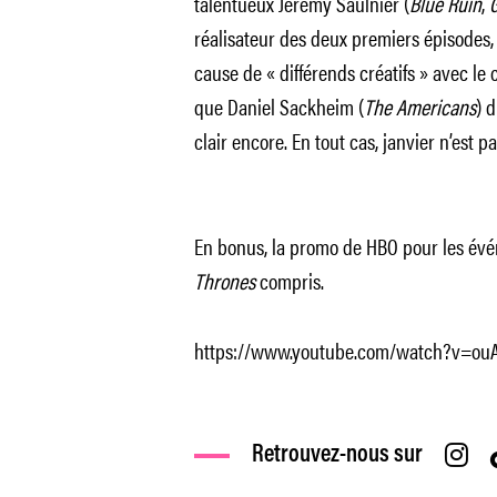
talentueux Jeremy Saulnier (
Blue Ruin
,
G
réalisateur des deux premiers épisodes, 
cause de « différends créatifs » avec le 
que Daniel Sackheim (
The Americans
) d
clair encore. En tout cas, janvier n’est pa
En bonus, la promo de HBO pour les évé
Thrones
compris.
https://www.youtube.com/watch?v=ouA
Retrouvez-nous sur