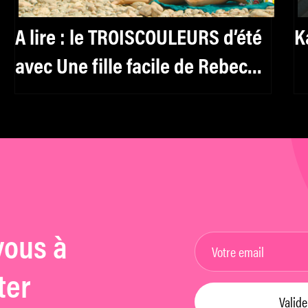
A lire : le TROISCOULEURS d’été
K
avec Une fille facile de Rebecca
Zlotowski
vous à
ter