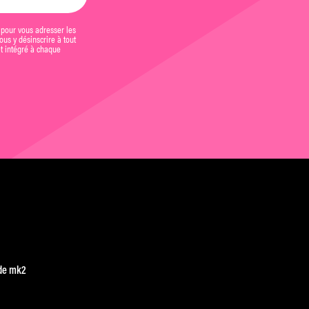
 pour vous adresser les
us y désinscrire à tout
et intégré à chaque
de mk2