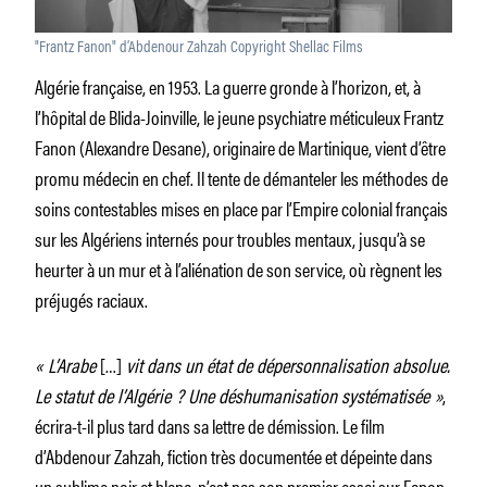
"Frantz Fanon" d’Abdenour Zahzah Copyright Shellac Films
Algérie française, en 1953. La guerre gronde à l’horizon, et, à
l’hôpital de Blida-Joinville, le jeune psychiatre méticuleux Frantz
Fanon (Alexandre Desane), originaire de Martinique, vient d’être
promu médecin en chef. Il tente de démanteler les méthodes de
soins contestables mises en place par l’Empire colonial français
sur les Algériens internés pour troubles mentaux, jusqu’à se
heurter à un mur et à l’aliénation de son service, où règnent les
préjugés raciaux.
« L’Arabe
[…]
vit dans un état de dépersonnalisation absolue.
Le statut de l’Algérie ? Une déshumanisation systématisée »
,
écrira-t-il plus tard dans sa lettre de démission. Le film
d’Abdenour Zahzah, fiction très documentée et dépeinte dans
un sublime noir et blanc, n’est pas son premier essai sur Fanon.