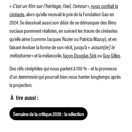
«
C’est un film sur l’héritage, l’exil, l’amour
»,
nous confiait la
cinéaste
, alors qu’elle recevait le prix de la Fondation Gan en
2024. Se dessinait aussi son désir de se démarquer des films
sociaux purement réalistes, en suivant les traces de cinéastes
qu’elle aime (comme Jacques Rozier ou Patricia Mazuy), et en
faisant évoluer la forme de son récit, jusqu’à «
assum[er] le
mélodrame
» et la mélancolie,
façon Douglas Sirk
ou
Guy Gilles
.
Des réfs cinéphiles qui nous parlent à 100 % – et la promesse
d’un
teenmovie
qui pourrait bien nous hanter longtemps après
la projection.
À lire aussi :
Semaine de la critique 2026 : la sélection