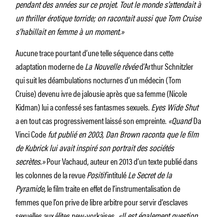
pendant des années sur ce projet. Tout le monde s’attendait à
un thriller érotique torride; on racontait aussi que Tom Cruise
s’habillait en femme à un moment.»
Aucune trace pourtant d’une telle séquence dans cette
adaptation moderne de
La Nouvelle rêvée
d’Arthur Schnitzler
qui suit les déambulations nocturnes d’un médecin (Tom
Cruise) devenu ivre de jalousie après que sa femme (Nicole
Kidman) lui a confessé ses fantasmes sexuels.
Eyes Wide Shut
a en tout cas progressivement laissé son empreinte.
«Quand
Da
Vinci Code
fut publié en 2003, Dan Brown raconta que le film
de Kubrick lui avait inspiré son portrait des sociétés
secrètes.»
Pour Vachaud, auteur en 2013 d’un texte publié dans
les colonnes de la revue
Positif
intitulé
Le Secret de la
Pyramide,
le film traite en effet de l’instrumentalisation de
femmes que l’on prive de libre arbitre pour servir d’esclaves
sexuelles aux élites new-yorkaises.
«Il est également question