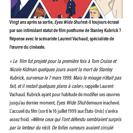
Vingt ans après sa sortie,
Eyes Wide Shut
est-il toujours écrasé
par son intimidant statut de film posthume de Stanley Kubrick ?
Réponse avec le scénariste Laurent Vachaud, spécialiste de
l’œuvre du cinéaste.
« Le film fut projeté pour la première fois à Tom Cruise et
Nicole Kidman quelques jours avant la mort de Stanley
Kubrick, survenue le 7 mars 1999. Mais le mixage n’était pas
fait, et il restait quelques plans à caler»,
rappelle Laurent
Vachaud. Kubrick ayant pour habitude de modifier ses œuvres
jusqu’au dernier moment,
Eyes Wide Shut
demeure inachevé.
L’accueil du film (sorti le 16 juillet 1999 aux États-Unis) s’avéra
assez froid.
«Même ceux qui l’ont défendu semblaient surpris
par la lenteur du récit. De folles rumeurs avaient circulé