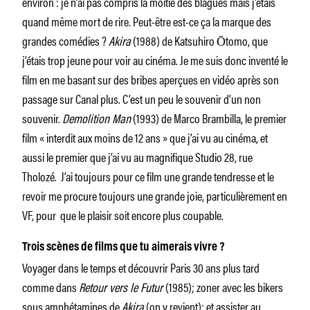
environ : je n’ai pas compris la moitié des blagues mais j’étais
quand même mort de rire. Peut-être est-ce ça la marque des
grandes comédies ?
Akira
(1988) de Katsuhiro Ōtomo, que
j’étais trop jeune pour voir au cinéma. Je me suis donc inventé le
film en me basant sur des bribes aperçues en vidéo après son
passage sur Canal plus. C’est un peu le souvenir d’un non
souvenir.
Demolition Man
(1993) de Marco Brambilla, le premier
film « interdit aux moins de 12 ans » que j’ai vu au cinéma, et
aussi le premier que j’ai vu au magnifique Studio 28, rue
Tholozé. J’ai toujours pour ce film une grande tendresse et le
revoir me procure toujours une grande joie, particulièrement en
VF, pour que le plaisir soit encore plus coupable.
Trois scènes de films que tu aimerais vivre ?
Voyager dans le temps et découvrir Paris 30 ans plus tard
comme dans
Retour vers le Futur
(1985); zoner avec les bikers
sous amphétamines de
Akira
(on y revient); et assister au