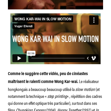
Comme le suggère cette vidéo, peu de cinéastes
Le réalisateur
maîtrisent le ralenti comme Wong Kar-wai.
hongkongais a beaucoup beaucoup utilisé la
slow motion
(et
notamment la technique «
step printing
« , répétition des cadres
qui donne un effet optique très particulier), surtout dans ses
films
Chungking Express
(1994),
Happy Together
(1997) et
In