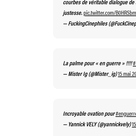
courbes de véritable dialogue de
pic.twitter.com/B0HRSb
justesse.
— FuckingCinephiles (@FuckCinep
#
La palme pour « en guerre » !!!!
15 mai 2
— Mister Ig (@Mister_ig)
#enguerr
Incroyable ovation pour
1
— Yannick VELY (@yannickvely)