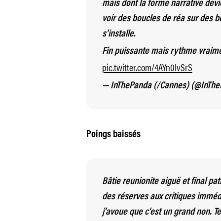
mais dont la forme narrative devie
voir des boucles de réa sur des b
s’installe.
Fin puissante mais rythme vraim
pic.twitter.com/4AYn0IvSrS
— InThePanda (/Cannes) (@InTh
Poings baissés
Bâtie reunionite aiguë et final pa
des réserves aux critiques immédi
j’avoue que c’est un grand non. 