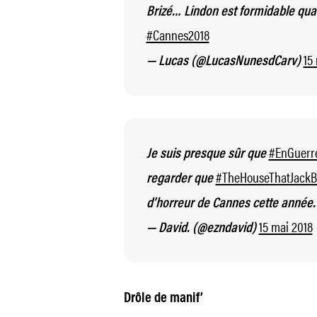
Brizé… Lindon est formidable quand
#Cannes2018
15
— Lucas (@LucasNunesdCarv)
#EnGuerr
Je suis presque sûr que
#TheHouseThatJackBu
regarder que
d’horreur de Cannes cette année
15 mai 2018
— David. (@ezndavid)
Drôle de manif’