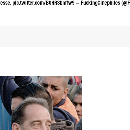
stesse. pic.twitter.com/B0HRSbmfw9 — FuckingCinephiles (@F