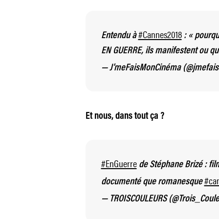
#Cannes2018
Entendu à
: « pourqu
EN GUERRE, ils manifestent ou quo
— J’meFaisMonCinéma (@jmefai
Et nous, dans tout ça ?
#EnGuerre
de Stéphane Brizé : film
#ca
documenté que romanesque
— TROISCOULEURS (@Trois_Coul