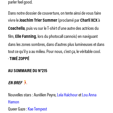
parler feel good.
Dans notre dossier de couverture, on tente ainsi de vous faire
vivre le
(proclamé par
à
Joachim Trier Summer
Charli XCX
, puis vu sur le T-shirt d’une autre des actrices du
Coachella
film,
, lors du photocall cannois) en naviguant
Elle Fanning
dans les zones sombres, dans d’autres plus lumineuses et dans
tout ce qu’il y a au milieu. Pour nous, c’est ça, le véritable cool.
·
TIMÉ ZOPPÉ
AU SOMMAIRE DU N°215
EN BREF
Nouvelles stars : Aurélien Peyre,
Leïa Haïchour
et
Lou Anna
Hamon
Queer Gaze :
Kae Tempest