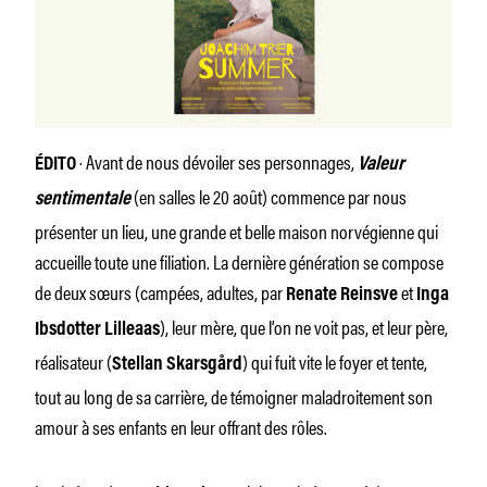
· Avant de nous dévoiler ses personnages,
ÉDITO
Valeur
(en salles le 20 août) commence par nous
sentimentale
présenter un lieu, une grande et belle maison norvégienne qui
accueille toute une filiation. La dernière génération se compose
de deux sœurs (campées, adultes, par
et
Renate Reinsve
Inga
), leur mère, que l’on ne voit pas, et leur père,
Ibsdotter Lilleaas
réalisateur (
) qui fuit vite le foyer et tente,
Stellan Skarsgård
tout au long de sa carrière, de témoigner maladroitement son
amour à ses enfants en leur offrant des rôles.