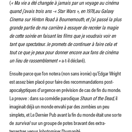
(
« Ma vie a été changée à jamais par un voyage au cinéma
quand j’avais trois ans -« Star Wars », en 1978,au Galaxy
Cinema sur Hinton Road à Bournemouth
,
et j’ai passé la plus
grande partie de ma carrière à essayer de recréer la magie
de cette soirée en faisant les films que je voudrais voir en
tant que spectateur. Je promets de continuer à faire cela et
tout ce que je peux pour donner encore aux fans de cinéma
un lieu de rassemblement »
a-t-il déclaré).
Ensuite parce que l’on notera (non sans ironie) qu’Edgar Wright
est assez bien placé pour faire des recommandations post-
apocalyptiques d’urgence en prévision de cas de fin du monde.
La preuve : dans sa comédie parodique
Shaun of the Dead,
il
imaginait déjà un monde envahi par des zombies un peu
simplets, et
Le Dernier Pub avant la fin du monde
était une sorte
de
survival
sur un groupe de potes bravant des extra-
terrestres venus lobotomiser l’humanité.