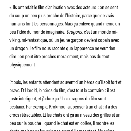
« Ils ont refait le film d’animation avec des acteurs : on se sent
du coup un peu plus proche de l’histoire, parce que de vrais
humains font les personnages. Mais ça enlève quand même un
peu l’idée du monde imaginaire.
Dragons,
c’est un monde mi-
viking, mi-fantastique, où un jeune garçon devient copain avec
un dragon. Le film nous raconte que l’apparence ne veut rien
dire : on peut être proches moralement, mais pas du tout
physiquement.
Et puis, les enfants attendent souvent d’un héros qu’il soit fort et
brave. Et Harold, le héros du film, c’est tout le contraire : il est
juste intelligent, et j’adore ça ! Les dragons du film sont
bestiaux. Par exemple, Krokmou fait penser à un chat : il a des
crocs rétractables. Et les chats ont ça au niveau des griffes et un
peu sur la bouche : quand le chat est en colère, il montre les
dents, mais tu ne les vois pas quand il est content. Ma scène