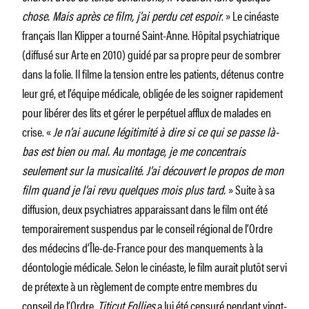
chose. Mais après ce film, j’ai perdu cet espoir
. » Le cinéaste
français Ilan Klipper a tourné Saint-Anne. Hôpital psychiatrique
(diffusé sur Arte en 2010) guidé par sa propre peur de sombrer
dans la folie. Il filme la tension entre les patients, détenus contre
leur gré, et l’équipe médicale, obligée de les soigner rapidement
pour libérer des lits et gérer le perpétuel afflux de malades en
crise. «
Je n’ai aucune légitimité à dire si ce qui se passe là-
bas est bien ou mal. Au montage, je me concentrais
seulement sur la musicalité. J’ai découvert le propos de mon
film quand je l’ai revu quelques mois plus tard.
» Suite à sa
diffusion, deux psychiatres apparaissant dans le film ont été
temporairement suspendus par le conseil régional de l’Ordre
des médecins d’Île-de-France pour des manquements à la
déontologie médicale. Selon le cinéaste, le film aurait plutôt servi
de prétexte à un règlement de compte entre membres du
conseil de l’Ordre.
Titicut Follies
a lui été censuré pendant vingt-