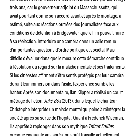
trois ans, car le gouverneur adjoint du Massachussetts, qui
avait pourtant donné son accord avant et après le montage, a
estimé, suite aux réactions outrées des journalistes face aux
conditions de détention à Bridgewater, que le film pouvait nuire
à sa réélection. Introduire une caméra dans un asile remue
d’importantes questions d’ordre politique et sociétal. Mais
difficile d’évaluer dans quelle mesure cette démarche contribue
à l’évolution du regard sur la maladie mentale et ses traitements.
Si les cinéastes affirment s’être sentis protégés par leur caméra
durant leur immersion dans l’asile, l’expérience semble les
hanter. Après son documentaire, Ilan Klipper a réalisé un court
métrage de fiction,
Juke Box
(2013), dans lequel le chanteur
Christophe interprète un malade mental qui peine à réintégrer la
société après sa sortie de l’hôpital. Quant à Frederick Wiseman,
il s’apprête à replonger dans son mythique
Titicut Follies
presque cinquante ans après, puisqu’il travaille actuellement