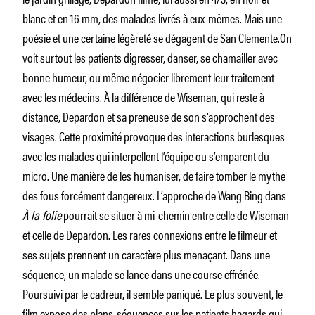
blanc et en 16 mm, des malades livrés à eux-mêmes. Mais une
poésie et une certaine légèreté se dégagent de San Clemente.On
voit surtout les patients digresser, danser, se chamailler avec
bonne humeur, ou même négocier librement leur traitement
avec les médecins. À la différence de Wiseman, qui reste à
distance, Depardon et sa preneuse de son s’approchent des
visages. Cette proximité provoque des interactions burlesques
avec les malades qui interpellent l’équipe ou s’emparent du
micro. Une manière de les humaniser, de faire tomber le mythe
des fous forcément dangereux. L’approche de Wang Bing dans
À la folie
pourrait se situer à mi-chemin entre celle de Wiseman
et celle de Depardon. Les rares connexions entre le filmeur et
ses sujets prennent un caractère plus menaçant. Dans une
séquence, un malade se lance dans une course effrénée.
Poursuivi par le cadreur, il semble paniqué. Le plus souvent, le
film expose des plans-séquences sur les patients hagards qui