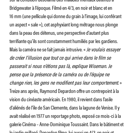
Bridgewater à l’époque. Filmé en 4/3, en noir et blanc et en
16 mm (une pellicule qui donne du grain à l’image, lui conférant
un aspect « sale »), cet asphyxiant long métrage nous plonge
dans la peau des détenus, une perspective d’autant plus
terrifiante qu’ils sont constamment humiliés par les gardiens.
Mais la caméra ne se fait jamais intrusive. «
Je voulais essayer
de créer l’illusion que tout ce qui arrive dans le film se
passerait si nous n’étions pas là, explique Wiseman. Je
pense que la présence de la caméra ou de l’équipe ne
change rien, les gens ne modifient pas leur comportement.
»
Treize ans après, Raymond Depardon offre un contrepoint à la
vision du cinéaste américain. En 1980, il revient dans l’asile
d’aliénés de l’île de San Clemente, dans la lagune de Venise. Il y
avait réalisé en 1977 un reportage photo, exposé ce mois-ci à la
galerie Cinéma – Anne-Dominique Toussaint. Dans le bâtiment et
le jardin grillagé, Depardon filme, lui aussi en 4/3, en noir et