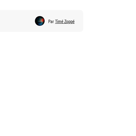
Par
Timé Zoppé