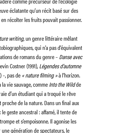
sidéré comme précurseur de l’écologie
euve éclatante qu’un récit basé sur des
n récolter les fruits pouvait passionner.
ture writing,
un genre littéraire mêlant
tobiographiques, qui n’a pas d’équivalent
aptations de romans du genre –
Danse avec
evin Costner (1991),
Légendes d’automne
) –, pas de
« nature filming »
à l’horizon.
 à la vie sauvage, comme
Into the Wild
de
raie d’un étudiant qui a troqué le rêve
t proche de la nature. Dans un final aux
e geste ancestral : affamé, il tente de
trompe et s’empoisonne. Il agonise les
r une génération de spectateurs, le