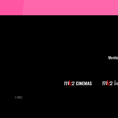
Mentio
© MK2