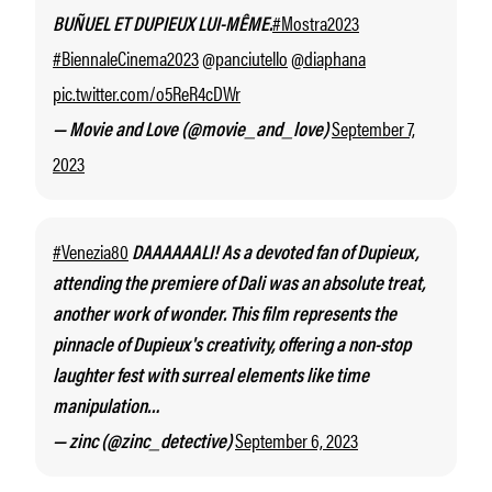
#Mostra2023
BUÑUEL ET DUPIEUX LUI-MÊME.
#BiennaleCinema2023
@panciutello
@diaphana
pic.twitter.com/o5ReR4cDWr
September 7,
— Movie and Love (@movie_and_love)
2023
#Venezia80
DAAAAAALI! As a devoted fan of Dupieux,
attending the premiere of Dali was an absolute treat,
another work of wonder. This film represents the
pinnacle of Dupieux's creativity, offering a non-stop
laughter fest with surreal elements like time
manipulation…
September 6, 2023
— zinc (@zinc_detective)