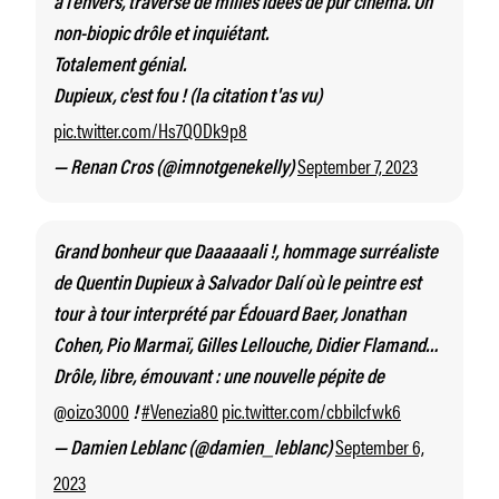
à l'envers, traversé de milles idées de pur cinéma. Un
non-biopic drôle et inquiétant.
Totalement génial.
Dupieux, c'est fou ! (la citation t'as vu)
pic.twitter.com/Hs7QODk9p8
September 7, 2023
— Renan Cros (@imnotgenekelly)
Grand bonheur que Daaaaaali !, hommage surréaliste
de Quentin Dupieux à Salvador Dalí où le peintre est
tour à tour interprété par Édouard Baer, Jonathan
Cohen, Pio Marmaï, Gilles Lellouche, Didier Flamand…
Drôle, libre, émouvant : une nouvelle pépite de
@oizo3000
#Venezia80
pic.twitter.com/cbbilcfwk6
!
September 6,
— Damien Leblanc (@damien_leblanc)
2023