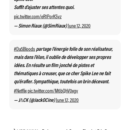
Suffit d’ajuster ses attentes quoi.
pic.twitter.com/eR1PorKSvz
June 12, 2020
— Simon Riaux (@SimRiaux)
#Da5Bloods
partage l’énergie folle de son réalisateur,
mais dans l’élan, il oublie de développer ses propres
idées. En résulte un film jonché de pistes et
thématiques à creuser, que ce cher Spike Lee ne fait
qu’érafler. Sympathique, toutefois un brin décevant.
#Netflix
pic.twitter.com/M6bQhV0xgv
June 12, 2020
— JΛCK (@JackOCine)