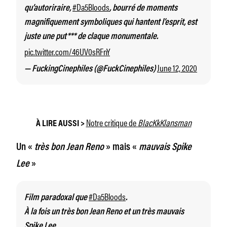
#Da5Bloods
qu’autoriraire,
, bourré de moments
magnifiquement symboliques qui hantent l’esprit, est
juste une put*** de claque monumentale.
pic.twitter.com/46UV0sRFnY
June 12, 2020
— FuckingCinephiles (@FuckCinephiles)
Notre critique de
BlacKkKlansman
À LIRE AUSSI >
Un «
très bon Jean Reno
» mais «
mauvais Spike
Lee
»
#Da5Bloods
Film paradoxal que
.
À la fois un très bon Jean Reno et un très mauvais
Spike Lee.