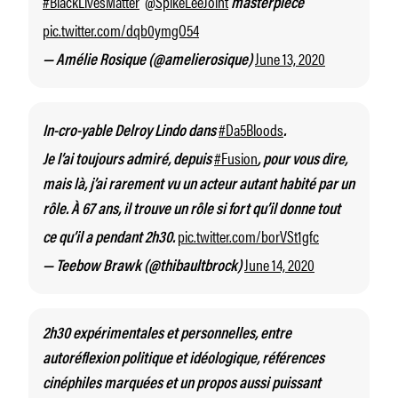
#BlackLivesMatter
@SpikeLeeJoint
masterpiece
pic.twitter.com/dqb0ymgO54
June 13, 2020
— Amélie Rosique (@amelierosique)
#Da5Bloods
In-cro-yable Delroy Lindo dans
.
#Fusion
Je l’ai toujours admiré, depuis
, pour vous dire,
mais là, j’ai rarement vu un acteur autant habité par un
rôle. À 67 ans, il trouve un rôle si fort qu’il donne tout
pic.twitter.com/borVSt1gfc
ce qu’il a pendant 2h30.
June 14, 2020
— Teebow Brawk (@thibaultbrock)
2h30 expérimentales et personnelles, entre
autoréflexion politique et idéologique, références
cinéphiles marquées et un propos aussi puissant