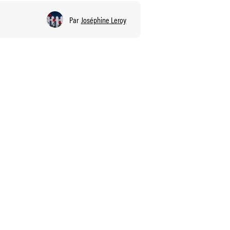
Par
Joséphine Leroy