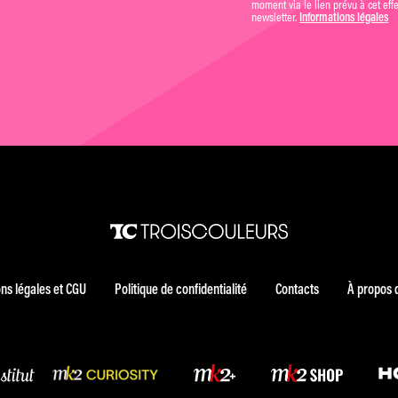
moment via le lien prévu à cet eff
newsletter.
Informations légales
ns légales et CGU
Politique de confidentialité
Contacts
À propos 