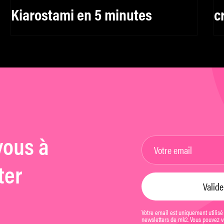
Kiarostami en 5 minutes
c
vous à
ter
Votre email est uniquement utilisé
newsletters de mk2. Vous pouvez vo