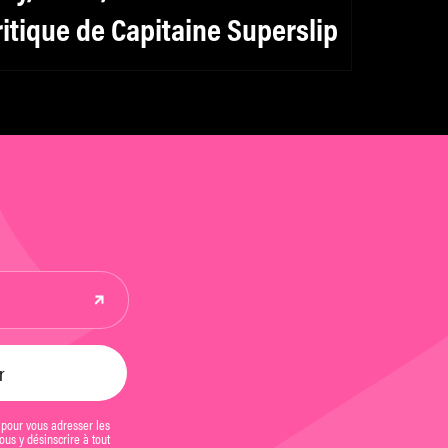
ritique de Capitaine Superslip
 pour vous adresser les
us y désinscrire à tout