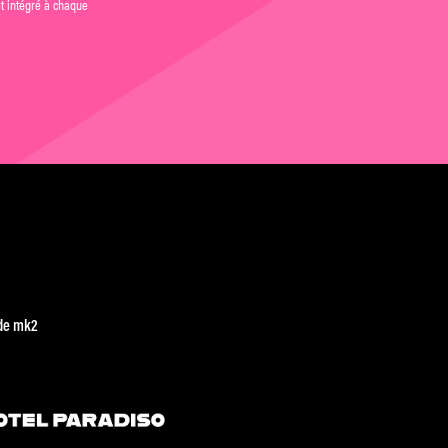
et intégré à chaque
de mk2