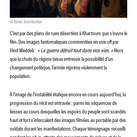
© Dulac Distribution
C’est par des plans de rues désertées à Khartoum que s’ouvre le
film. Des images fantomatiques commentées en voix off par
Hind Meddeb :
« La guerre détruit tout dans nos vies. »
Alors
que la chute du régime laisse entrevoir la possibilité d’un
changement politique, l’armée réprime violemment la
population.
À l’image de l’instabilité étatique encore en cours aujourd’hui, la
progression du récit est entravée : parmi les séquences de
liesses au cours desquelles les espoirs du peuple sont scandés
haut et fort s’intercalent des images filmées au portable par des
soldats durant les manifestations. Chaque témoignage, recueilli
pendant les sit-in, atteste des mouvements de grèves et de la