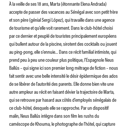
À la veille de ses 18 ans, Marta (étonnante Elena Andrada)
accepte de passer des vacances au Sénégal avec son petit frère
et son père (génial Sergi López), qui travaille dans une agence
de tourisme et qu’elle voit rarement. Dans le club-hôtel choisi
par ce dernier et peuplé de touristes principalement européens
qui bullent autour de la piscine, sirotent des cocktails ou jouent
au ping-pong, elle s’ennuie… Dans ce récit familial intimiste, qui
prend peu à peu une couleur plus politique, l’Espagnole Neus
Ballús – qui signe ici son premier long métrage de fiction – nous
fait sentir avec une belle intensité le désir épidermique des ados
de se libérer de l’autorité des parents. Elle donne bien vite une
autre ampleur au récit en faisant dévier la trajectoire de Marta,
qui se retrouve par hasard aux côtés d’employés sénégalais de
ce club-hôtel, desquels elle se rapproche. Par un dispositif
malin, Neus Ballús intègre dans son film les rushs du
caméscope de Khouma, le photographe de l’hôtel, qui capture