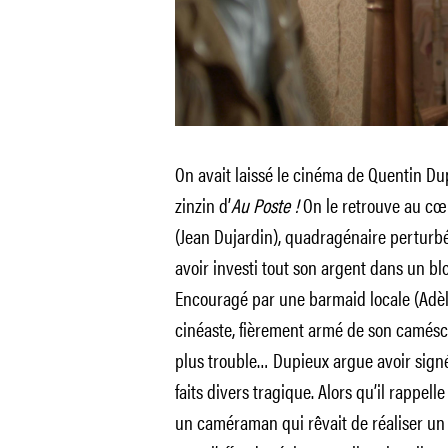
On avait laissé le cinéma de Quentin D
zinzin d’
Au Poste !
On le retrouve au c
(Jean Dujardin), quadragénaire perturb
avoir investi tout son argent dans un bl
Encouragé par une barmaid locale (Adèle 
cinéaste, fièrement armé de son camés
plus trouble… Dupieux argue avoir signé 
faits divers tragique. Alors qu’il rappell
un caméraman qui rêvait de réaliser un 