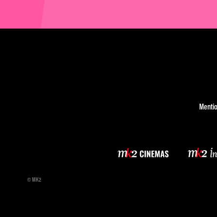
Mentio
© MK2