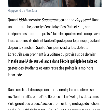
Happyend de Neo Sora
Quand
1984
rencontre
Supergrave
, ça donne
Happyend
. Dans
un futur proche, deux lycéens tokyoïtes, Yuta et Kou, sont
inséparables. Toujours prêts à faire les quatre cents coups avec
leurs copains, ils défient l’autorité juste pour le principe, évitant
de peu la sanction. Sauf qu’un jour, c’est la fois de trop.
Lorsqu’ils s’en prennent à la voiture du proviseur, ce dernier
installe une IA de surveillance dans l’école qui épie les faits et
gestes des étudiants et leurs retire des points à la moindre
incartade.
Dans ce climat de suspicion permanente, les caractères se
révèlent. Tiraillés entre l’indifférence et la révolte, les deux amis
s’éloignent peu à peu. Avec ce premier long métrage de fiction,
après
Ryūichi Sakamoto : Opus
(2025), documentaire sur son