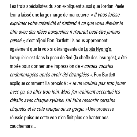
Les trois spécialistes du son expliquent aussi que Jordan Peele
leur a laissé une large marge de manœuvre.
« Il vous laisse
exprimer votre créativité et s’attend à ce que vous éleviez le
film avec des idées auxquelles il n’aurait peut-être jamais
pensé »
, s’est réjoui Ron Bartlett. Ils nous apprennent
également que la voix si dérangeante de
Lupita Nyong’o
,
lorsqu’elle est dans la peau de Red (la cheffe des insurgés), a été
mixée pour donner une impression de
« cordes vocales
endommagées après avoir été étranglées »
. Ron Bartlett
explique comment il a procédé :
« Je ne voulais pas trop jouer
avec ça, ou aller trop loin. Mais j’ai vraiment accentué les
détails avec chaque syllabe. J’ai faire ressortir certains
cliquetis et le côté rauque de sa gorge. »
Une prouesse
réussie puisque cette voix n’en finit plus de hanter nos
cauchemars…