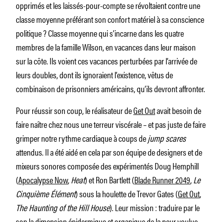
opprimés et les laissés-pour-compte se révoltaient contre une
classe moyenne préférant son confort matériel à sa conscience
politique ? Classe moyenne qui s’incarne dans les quatre
membres de la famille Wilson, en vacances dans leur maison
sur la côte. Ils voient ces vacances perturbées par l’arrivée de
leurs doubles, dont ils ignoraient l’existence, vêtus de
combinaison de prisonniers américains, qu’ils devront affronter.
Pour réussir son coup, le réalisateur de
Get Out
avait besoin de
faire naître chez nous une terreur viscérale – et pas juste de faire
grimper notre rythme cardiaque à coups de
jump scares
attendus. Il a été aidé en cela par son équipe de designers et de
mixeurs sonores composée des expérimentés Doug Hemphill
(
Apocalypse Now
,
Heat
) et Ron Bartlett (
Blade Runner 2049
,
Le
Cinquième Élément
) sous la houlette de Trevor Gates (
Get Out
,
The Haunting of the Hill
House
). Leur mission : traduire par le
son la dimension épidermique et organique de la peur voulue