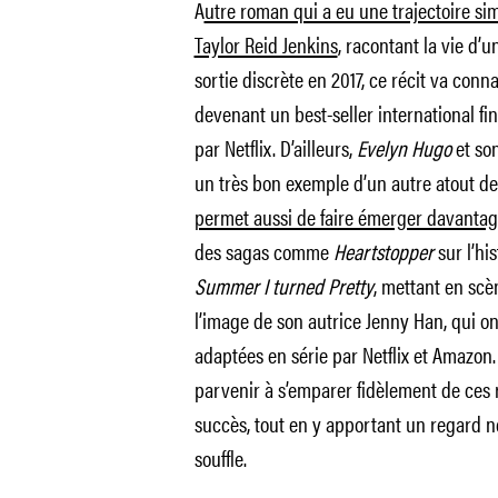
A
utre roman qui a eu une trajectoire sim
Taylor Reid Jenkins
, racontant la vie d’
sortie discrète en 2017, ce récit va conn
devenant un best-seller international fin 
par Netflix. D’ailleurs,
Evelyn Hugo
et son
un très bon exemple d’un autre atout d
permet aussi de faire émerger davantage
des sagas comme
Heartstopper
sur l’hi
Summer I turned Pretty
, mettant en sc
l’image de son autrice Jenny Han, qui ont
adaptées en série par Netflix et Amazon. 
parvenir à s’emparer fidèlement de ces ré
succès, tout en y apportant un regard ne
souffle.