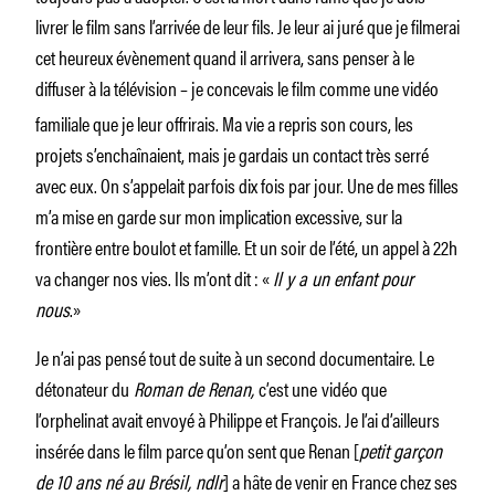
livrer le film sans l’arrivée de leur fils. Je leur ai juré que je filmerai
cet heureux évènement quand il arrivera, sans penser à le
diffuser à la
télévision – je concevais le film comme une vidéo
familiale que je leur offrirais. Ma vie a repris son cours, les
projets s’enchaînaient, mais je gardais un contact très serré
avec eux. On s’appelait parfois dix fois par jour. Une de mes filles
m’a mise en garde sur mon implication excessive, sur la
frontière entre boulot et famille. Et un soir de l’été, un appel à 22h
va changer nos vies. Ils m’ont dit : «
Il y a un enfant pour
nous
.»
Je n’ai pas pensé tout de suite à un second documentaire. Le
détonateur du
Roman de Renan,
c’est une
vidéo que
l’orphelinat avait envoyé à Philippe et François. Je l’ai d’ailleurs
insérée dans le film parce qu’on sent que Renan [
petit garçon
de 10 ans né au Brésil, ndlr
] a hâte de venir en France chez ses