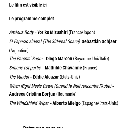
ici
Le film est visible
Le programme complet
Anxious Body
–
(France/Japon)
Yoriko Mizushiri
El Espacio sideral (The Sidereal Space)
–
Sebastián Schjaer
(Argentine)
The Parents’ Room
–
(Royaume-Uni/Italie)
Diego Marcon
Simone est partie –
(France)
Mathilde Chavanne
The Vandal
–
(Etats-Unis)
Eddie Alcazar
When Night Meets Dawn (Quand la Nuit rencontre l’Aube)
–
(Roumanie)
Andreea Cristina Borțun
The Windshield Wiper
–
(Espagne/Etats-Unis)
Alberto Mielgo