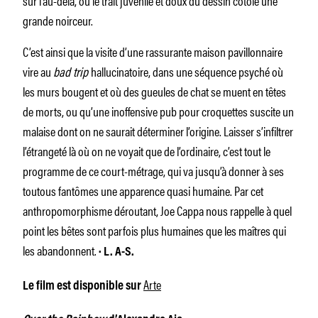
sur l’au-delà, où le trait juvénile et doux du dessin côtoie une
grande noirceur.
C’est ainsi que la visite d’une rassurante maison pavillonnaire
vire au
bad trip
hallucinatoire, dans une séquence psyché où
les murs bougent et où des gueules de chat se muent en têtes
de morts, ou qu’une inoffensive pub pour croquettes suscite un
malaise dont on ne saurait déterminer l’origine. Laisser s’infiltrer
l’étrangeté là où on ne voyait que de l’ordinaire, c’est tout le
programme de ce court-métrage, qui va jusqu’à donner à ses
toutous fantômes une apparence quasi humaine. Par cet
anthropomorphisme déroutant, Joe Cappa nous rappelle à quel
point les bêtes sont parfois plus humaines que les maîtres qui
les abandonnent.
· L. A-S.
Arte
Le film est disponible sur