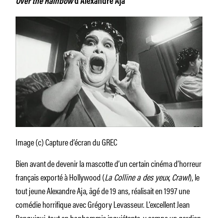
Over the Rainbow
d’Alexandre Aja
Image (c) Capture d’écran du GREC
Bien avant de devenir la mascotte d’un certain cinéma d’horreur
français exporté à Hollywood (
La Colline a des yeux
,
Crawl
), le
tout jeune Alexandre Aja, âgé de 19 ans, réalisait en 1997 une
comédie horrifique avec Grégory Levasseur. L’excellent Jean
Benguigui, tout en bonhommie inquiétante, y campe un gardien