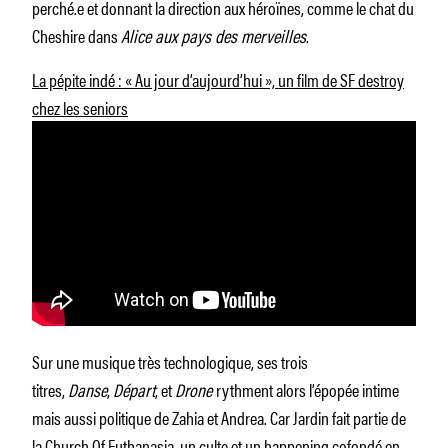
perché.e et donnant la direction aux héroïnes, comme le chat du
Cheshire dans
Alice aux pays des merveilles
.
La pépite indé : « Au jour d’aujourd’hui », un film de SF destroy
chez les seniors
Sur une musique très technologique, ses trois
titres,
Danse
,
Départ
, et
Drone
rythment alors l’épopée intime
mais aussi politique de Zahia et Andrea. Car Jardin fait partie de
la Church Of Euthanasia, un culte et un happening cofondé en