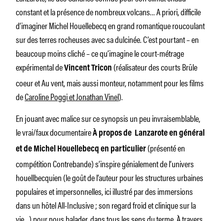
constant et la présence de nombreux volcans… A priori, difficile
d’imaginer Michel Houellebecq en grand romantique roucoulant
sur des terres rocheuses avec sa dulcinée. C’est pourtant – en
beaucoup moins cliché – ce qu’imagine le court-métrage
expérimental de
(réalisateur des courts
Brûle
Vincent Tricon
coeur
et
Au vent
, mais aussi monteur, notamment pour les films
de
Caroline Poggi et Jonathan Vinel
).
En jouant avec malice sur ce synopsis un peu invraisemblable,
le vrai/faux documentaire
À propos de
Lanzarote en général
(présenté en
et de Michel Houellebecq en particulier
compétition Contrebande) s’inspire génialement de l’univers
houellbecquien (le goût de l’auteur pour les structures urbaines
populaires et impersonnelles, ici illustré par des immersions
dans un hôtel All-Inclusive ; son regard froid et clinique sur la
vie…) pour nous balader, dans tous les sens du terme. À travers