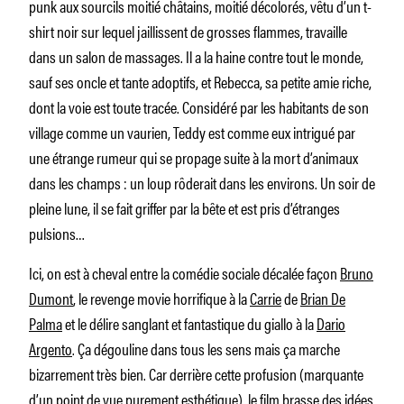
punk aux sourcils moitié châtains, moitié décolorés, vêtu d’un t-
shirt noir sur lequel jaillissent de grosses flammes, travaille
dans un salon de massages. Il a la haine contre tout le monde,
sauf ses oncle et tante adoptifs, et Rebecca, sa petite amie riche,
dont la voie est toute tracée. Considéré par les habitants de son
village comme un vaurien, Teddy est comme eux intrigué par
une étrange rumeur qui se propage suite à la mort d’animaux
dans les champs : un loup rôderait dans les environs. Un soir de
pleine lune, il se fait griffer par la bête et est pris d’étranges
pulsions…
Ici, on est à cheval entre la comédie sociale décalée façon
Bruno
Dumont
, le
revenge movie
horrifique à la
Carrie
de
Brian De
Palma
et le délire sanglant et fantastique du
giallo
à la
Dario
Argento
. Ça dégouline dans tous les sens mais ça marche
bizarrement très bien. Car derrière cette profusion (marquante
d’un point de vue purement esthétique), le film brasse des idées