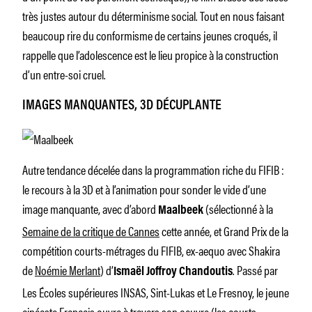
très justes autour du déterminisme social. Tout en nous faisant
beaucoup rire du conformisme de certains jeunes croqués, il
rappelle que l’adolescence est le lieu propice à la construction
d’un entre-soi cruel.
IMAGES MANQUANTES, 3D DÉCUPLANTE
Autre tendance décelée
dans la programmation riche du FIFIB :
le recours à la 3D et à l’animation pour sonder le vide d’une
image manquante, avec d’abord
(sélectionné à la
Maalbeek
Semaine de la critique de Cannes
cette année, et Grand Prix de la
compétition courts-métrages du FIFIB, ex-aequo avec
Shakira
de
Noémie Merlant
) d’
. Passé par
Ismaël Joffroy Chandoutis
Les Écoles supérieures INSAS, Sint-Lukas et Le Fresnoy, le jeune
cinéaste Français ouvre à travers son oeuvre (les courts