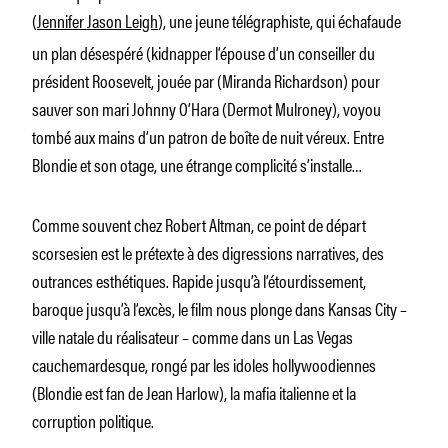
(
Jennifer Jason Leigh
), une jeune télégraphiste, qui échafaude
un plan désespéré (kidnapper l’épouse d’un conseiller du
président Roosevelt, jouée par (Miranda Richardson) pour
sauver son mari Johnny O’Hara (Dermot Mulroney), voyou
tombé aux mains d’un patron de boîte de nuit véreux. Entre
Blondie et son otage, une étrange complicité s’installe…
Comme souvent chez Robert Altman, ce point de départ
scorsesien est le prétexte à des digressions narratives, des
outrances esthétiques. Rapide jusqu’à l’étourdissement,
baroque jusqu’à l’excès, le film nous plonge dans Kansas City –
ville natale du réalisateur – comme dans un Las Vegas
cauchemardesque, rongé par les idoles hollywoodiennes
(Blondie est fan de Jean Harlow), la mafia italienne et la
corruption politique.