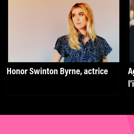
Honor Swinton Byrne, actrice
A
l
f
h