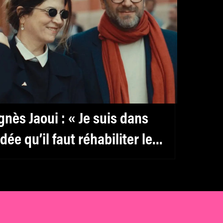
gnès Jaoui : « Je suis dans
’idée qu’il faut réhabiliter le
éminin, y compris pour les
ommes »