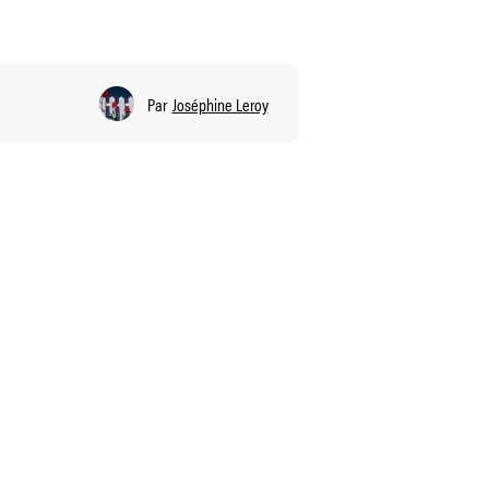
Par
Joséphine Leroy