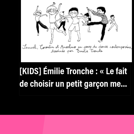
[KIDS] Émilie Tronche : « Le fait
de choisir un petit garçon me
permettait de laisser de la
place à mon imagination »