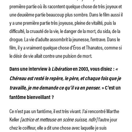
première partie où ils racontent quelque chose de très joyeux et
une deuxième partie beaucoup plus sombre. Dans le film aussi il
y a une première partie très joyeuse, pleine de vitalité, puis la
difficulté, la cruauté de la vie, le danger de la mort, du sida, de la
drogue. La vie d’adulte assombrit la jeunesse, l’entrave. Dans le
film, il y a vraiment quelque chose d’Éros et Thanatos, comme si
le désir de vie allait contre une pulsion de mort.
Dans une interview à
Libération
en 2003, vous disiez :
«
Chéreau est resté le repère, le père, et chaque fois que je
travaille, je me demande ce qu’il va en penser.
» C’est un
fantôme bienveillant ?
Ce n’est pas un fantôme, il est très vivant. J’ai rencontré Marthe
Keller
[actrice et metteuse en scène suisse, ndlr]
l’autre jour
chez le coiffeur, elle a dit une chose avec laquelle je suis