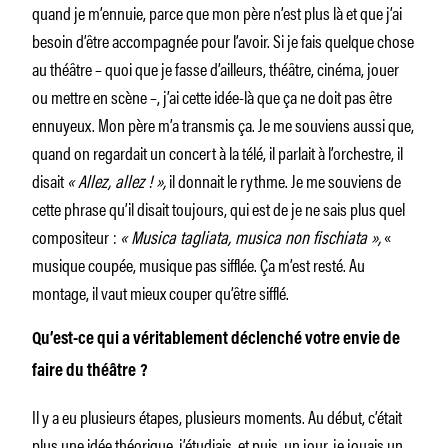
quand je m’ennuie, parce que mon père n’est plus là et que j’ai
besoin d’être accompagnée pour l’avoir. Si je fais quelque chose
au théâtre – quoi que je fasse d’ailleurs, théâtre, cinéma, jouer
ou mettre en scène –, j’ai cette idée-là que ça ne doit pas être
ennuyeux. Mon père m’a transmis ça. Je me souviens aussi que,
quand on regardait un concert à la télé, il parlait à l’orchestre, il
disait
« Allez, allez ! »,
il donnait le rythme. Je me souviens de
cette phrase qu’il disait toujours, qui est de je ne sais plus quel
compositeur :
« Musica tagliata, musica non fischiata »,
«
musique coupée, musique pas sifflée. Ça m’est resté. Au
montage, il vaut mieux couper qu’être sifflé.
Qu’est-ce qui a véritablement déclenché votre envie de
faire du théâtre ?
Il y a eu plusieurs étapes, plusieurs moments. Au début, c’était
plus une idée théorique, j’étudiais, et puis, un jour, je jouais un