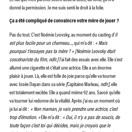
donné la permission. Je me suis senti le droit à la folie.
Ça a été compliqué de convaincre votre mère de jouer ?
Pas du tout. C’est Noémie Lvovsky, au moment du casting d’
Il
est plus facile pour un chameau…,
qui m’a dit :
« Mais
pourquoi t’essayes pas ta mère ? » [Noémie Lvovsky était
coscénariste du film, ndlr.]
J’ai fait des essais avec elle. Elle s’est
allumé une cigarette et c’était une actrice. Elle a un énorme
plaisir à jouer. Là, elle est folle de joie parce qu’elle va tourner
avec Josée Dayan dans sa série
[
Capitaine Marleau,
ndlr],
elle
est totalement excitée. Elle a quand même 92 ans. Savoir qu’elle
va tourner lui redonne de la vitalité. Après j’ai eu un moment où
je lui ai dit :
« Non maman, je vais prendre une actrice, c’est
trop d’émotion. »
Elle m’a dit :
« Oui, il n’y a pas de soucis, de
toute façon c’est toi qui décides, mais je croyais que le