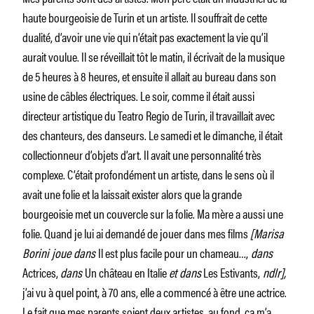
haute bourgeoisie de Turin et un artiste. Il souffrait de cette
dualité, d’avoir une vie qui n’était pas exactement la vie qu’il
aurait voulue. Il se réveillait tôt le matin, il écrivait de la musique
de 5 heures à 8 heures, et ensuite il allait au bureau dans son
usine de câbles électriques. Le soir, comme il était aussi
directeur artistique du Teatro Regio de Turin, il travaillait avec
des chanteurs, des danseurs. Le samedi et le dimanche, il était
collectionneur d’objets d’art. Il avait une personnalité très
complexe. C’était profondément un artiste, dans le sens où il
avait une folie et la laissait exister alors que la grande
bourgeoisie met un couvercle sur la folie. Ma mère a aussi une
folie. Quand je lui ai demandé de jouer dans mes films
[Marisa
Borini joue dans
Il est plus facile pour un chameau…,
dans
Actrices,
dans
Un château en Italie
et dans
Les Estivants,
ndlr],
j’ai vu à quel point, à 70 ans, elle a commencé à être une actrice.
Le fait que mes parents soient deux artistes, au fond, ça m’a