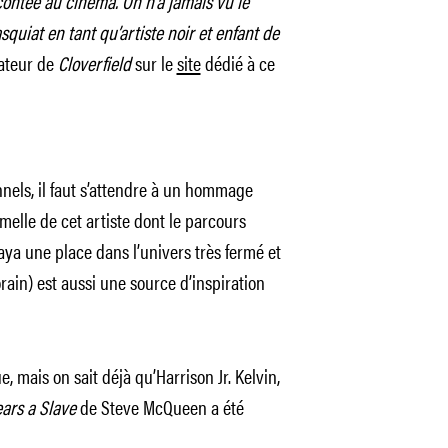
acontée au cinéma. On n’a jamais vu le
squiat en tant qu’artiste noir et enfant de
sateur de
Cloverfield
sur le
site
dédié à ce
nnels, il faut s’attendre à un hommage
melle de cet artiste dont le parcours
raya une place dans l’univers très fermé et
ain) est aussi une source d’inspiration
, mais on sait déjà qu’Harrison Jr. Kelvin,
ars a Slave
de Steve McQueen
a été