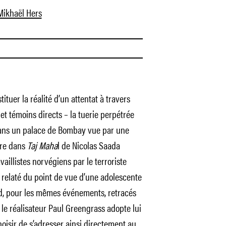
Mikhaël Hers
ituer la réalité d’un attentat à travers
et témoins directs – la tuerie perpétrée
 dans un palace de Bombay vue par une
bre dans
Taj Maha
l de Nicolas Saada
vaillistes norvégiens par le terroriste
 relaté du point de vue d’une adolescente
, pour les mêmes événements, retracés
x, le réalisateur Paul Greengrass adopte lui
oisir de s’adresser ainsi directement au