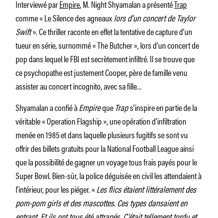
Interviewé par
Empire
, M. Night Shyamalan a présenté
Trap
comme « Le Silence des agneaux
lors d’un concert de Taylor
Swift
». Ce thriller raconte en effet la tentative de capture d’un
tueur en série, surnommé « The Butcher », lors d’un concert de
pop dans lequel le FBI est secrètement infiltré. Il se trouve que
ce psychopathe est justement Cooper, père de famille venu
assister au concert incognito, avec sa fille…
Shyamalan a confié à
Empire
que
Trap
s’inspire en partie de la
véritable « Operation Flagship », une opération d’infiltration
menée en 1985 et dans laquelle plusieurs fugitifs se sont vu
offrir des billets gratuits pour la National Football League ainsi
que la possibilité de gagner un voyage tous frais payés pour le
Super Bowl. Bien-sûr, la police déguisée en civil les attendaient à
l’intérieur, pour les piéger. «
Les flics étaient littéralement des
pom-pom girls et des mascottes. Ces types dansaient en
entrant. Et ils ont tous été attrapés. C’était tellement tordu et