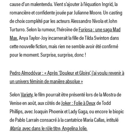
cause d’un malentendu. Vient s’ajouter à l’équation Ingrid, la
romancière et confidente jouée par Julianne Moore. Un casting
de choix complété par les acteurs Alessandro Nivola et John
Turturro. Selon la rumeur, l’héroïne de
Furiosa : une saga Mad
Max
, Anya Taylor-Joy incarnerait la fille de Tilda Swinton dans
cette nouvelle fiction, mais rien ne semble avoir été confirmé
pour le moment. Surprise, surprise, donc !
Pedro Almodóvar : « Après ‘Douleur et Gloire’, j’ai voulu revenir à
un univers féminin de manière absolue »
Selon
Variety
, le film pourrait être présenté lors de la Mostra de
Venise en août, aux côtés de
Joker : Folie à Deux
de Todd
Phillips, avec Joaquin Phoenix et Lady Gaga, ou encore
le biopic
de Pablo Larraín consacré à la cantatrice Maria Callas, intitulé
Maria
, avec dans le rôle titre, Angelina Jolie.