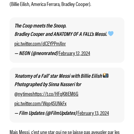
(Billie Eilish, America Ferrara, Bradley Cooper).
The Coop meets the Snoop.
Bradley Cooper and ANATOMY OF A FALL’s Messi.
pic.twitter.com/dCEYPPmXnr
February 12, 2024
— NEON (@neonrated)
‘Anatomy of a Fall’ star Messi with Billie Eilish
Photographed by Sinna Nasseri for
@nytimes
https://t.co/HFqKl8EM6G
pic.twitter.com/Wqp4SUNkFx
February 13, 2024
— Film Updates (@FilmUpdates)
Mais Messi, c’est une star qui ne se laisse pas aveugler par les