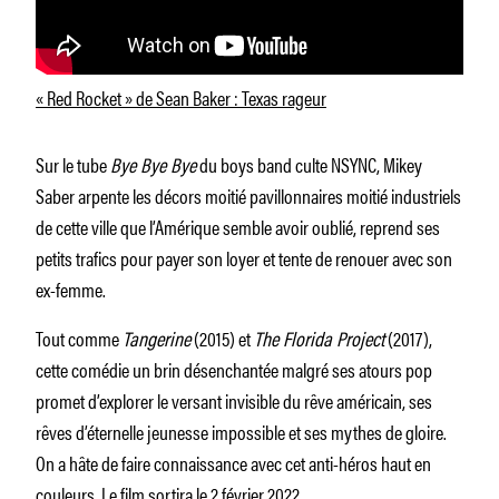
« Red Rocket » de Sean Baker : Texas rageur
Sur le tube
Bye Bye Bye
du boys band culte NSYNC, Mikey
Saber arpente les décors moitié pavillonnaires moitié industriels
de cette ville que l’Amérique semble avoir oublié, reprend ses
petits trafics pour payer son loyer et tente de renouer avec son
ex-femme.
Tout comme
Tangerine
(2015) et
The Florida Project
(2017),
cette comédie un brin désenchantée malgré ses atours pop
promet d’explorer le versant invisible du rêve américain, ses
rêves d’éternelle jeunesse impossible et ses mythes de gloire.
On a hâte de faire connaissance avec cet anti-héros haut en
couleurs. Le film sortira le 2 février 2022.